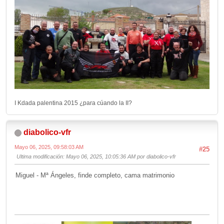
I Kdada palentina 2015 ¿para cúando la II?
diabolico-vfr
Mayo 06, 2025, 09:58:03 AM
#25
Ultima modificación
: Mayo 06, 2025, 10:05:36 AM por diabolico-vfr
Miguel - Mª Ángeles, finde completo, cama matrimonio