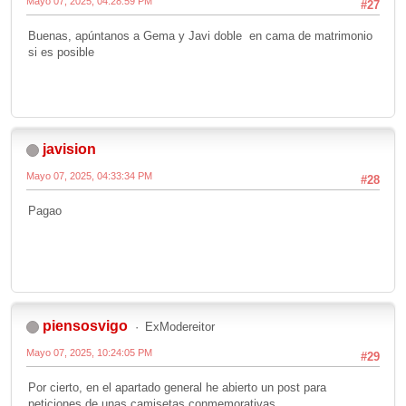
Mayo 07, 2025, 04:28:59 PM
#27
Buenas, apúntanos a Gema y Javi doble en cama de matrimonio
si es posible
javision
Mayo 07, 2025, 04:33:34 PM
#28
Pagao
piensosvigo
ExModereitor
Mayo 07, 2025, 10:24:05 PM
#29
Por cierto, en el apartado general he abierto un post para
peticiones de unas camisetas conmemorativas.