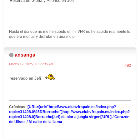
Reserva de Gloria y Alfonso en Jefi
Hasta el dia que no me he subido en mi VFR no he sabido realmente lo
que era montar y disfrutar en una moto
ansanga
Marzo 17, 2025, 10:25:35 AM
#92
reservado en Jefi
Crónicas:
[URL=[url="http://www.clubvfrspain.es/index.php?
topic=31408.0%5DBorracho"]http://www.clubvfrspain.es/index.php?
topic=31408.0]Borracho[/url] de olor a jungla virgen[/URL] / Corazón
de Ulises / Al calor de la llama