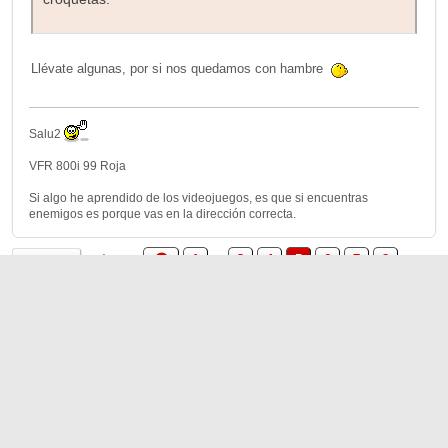
Llévate algunas, por si nos quedamos con hambre
Salu2
VFR 800i 99 Roja
Si algo he aprendido de los videojuegos, es que si encuentras
enemigos es porque vas en la dirección correcta.
1
...
3
4
5
6
7
8
Páginas
IR ARRIBA
ACCIONES DEL USUARIO
|
Ayuda
Ir Arriba ▲
,
SMF 2.1.7 © 2026
Simple Machines