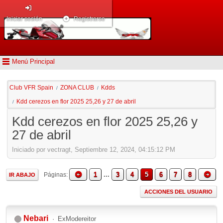
Iniciar sesión
Registrarse
Menú Principal
Club VFR Spain
ZONA CLUB
Kdds
/
/
Kdd cerezos en flor 2025 25,26 y 27 de abril
/
Kdd cerezos en flor 2025 25,26 y
27 de abril
Iniciado por vectragt, Septiembre 12, 2024, 04:15:12 PM
1
...
3
4
5
6
7
8
Páginas
IR ABAJO
ACCIONES DEL USUARIO
Nebari
ExModereitor