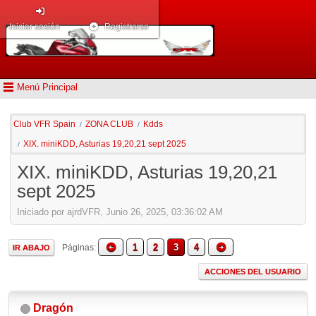
Iniciar sesión
Registrarse
Menú Principal
Club VFR Spain
ZONA CLUB
Kdds
/
/
XIX. miniKDD, Asturias 19,20,21 sept 2025
/
XIX. miniKDD, Asturias 19,20,21
sept 2025
Iniciado por ajrdVFR, Junio 26, 2025, 03:36:02 AM
1
2
3
4
Páginas
IR ABAJO
ACCIONES DEL USUARIO
Dragón