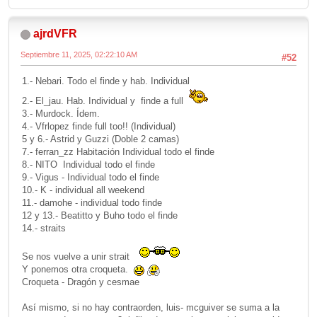
ajrdVFR
Septiembre 11, 2025, 02:22:10 AM
#52
1.- Nebari. Todo el finde y hab. Individual
2.- El_jau. Hab. Individual y finde a full
3.- Murdock. Ídem.
4.- Vfrlopez finde full too!! (Individual)
5 y 6.- Astrid y Guzzi (Doble 2 camas)
7.- ferran_zz Habitación Individual todo el finde
8.- NITO Individual todo el finde
9.- Vigus - Individual todo el finde
10.- K - individual all weekend
11.- damohe - individual todo finde
12 y 13.- Beatitto y Buho todo el finde
14.- straits
Se nos vuelve a unir strait
Y ponemos otra croqueta.
Croqueta - Dragón y cesmae
Así mismo, si no hay contraorden, luis- mcguiver se suma a la