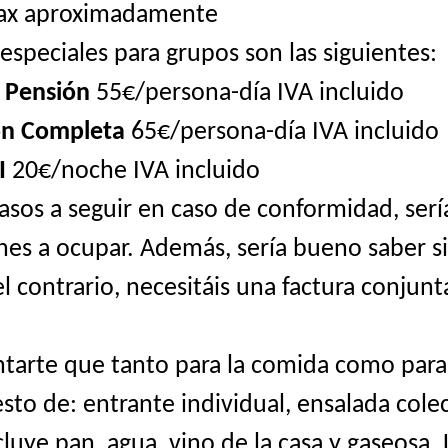
pax aproximadamente
 especiales para grupos son las siguientes:
 Pensión
55€/persona-día IVA incluido
ón Completa
65€/persona-día IVA incluido
I
20€/noche IVA incluido
pasos a seguir en caso de conformidad, ser
ones a ocupar. Además, sería bueno saber s
el contrario, necesitáis una factura conjunta
arte que tanto para la comida como para 
to de: entrante individual, ensalada colec
cluye pan, agua, vino de la casa y gaseosa