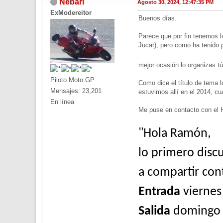
Nebari
Agosto 30, 2024, 12:47:35 PM
ExModereitor
Buenos días.
Parece que por fin tenemos lu
Jucar), pero como ha tenido 
mejor ocasión lo organizas 
Piloto Moto GP
Como dice el título de tema 
Mensajes: 23,201
estuvimos allí en el 2014, cu
En línea
Me puse en contacto con el Ho
"Hola Ramón,
lo primero disc
a compartir con
Entrada
viernes
Salida
domingo 