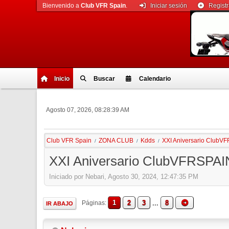
Bienvenido a
Club VFR Spain
.
Iniciar sesión
Regist
Inicio
Buscar
Calendario
Agosto 07, 2026, 08:28:39 AM
Club VFR Spain
ZONA CLUB
Kdds
XXI Aniversario ClubVF
/
/
/
XXI Aniversario ClubVFRSPAIN 
Iniciado por Nebari, Agosto 30, 2024, 12:47:35 PM
1
2
3
...
8
Páginas
IR ABAJO