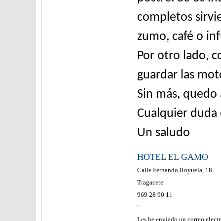
completos sirvi
zumo, café o in
Por otro lado, 
guardar las mot
Sin más, quedo 
Cualquier duda 
Un saludo
HOTEL EL GAMO
Calle Fernando Royuela, 18
Tragacete
969 28 90 11
"
Les he enviado un correo electr