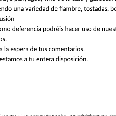
endo una variedad de fiambre, tostadas, bo
fusión
como deferencia podréis hacer uso de nues
os.
a la espera de tus comentarios.
estamos a tu entera disposición.
ónico para confirmar la reserva y que nos aclare una series de dudas que me surgier