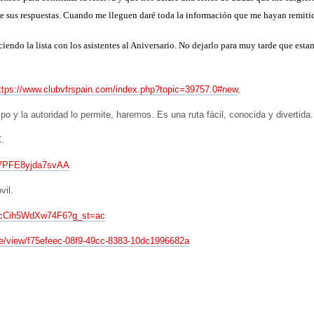
 de sus respuestas. Cuando me lleguen daré toda la información que me hayan remiti
iendo la lista con los asistentes al Aniversario. No dejarlo para muy tarde que est
ttps://www.clubvfrspain.com/index.php?topic=39757.0#new
,
mpo y la autoridad lo permite, haremos. Es una ruta fácil, conocida y divertida.
.
y77PFE8yjda7svAA
vil.
A7cCih5WdXw74F6?g_st=ac
te/view/f75efeec-08f9-49cc-8383-10dc1996682a