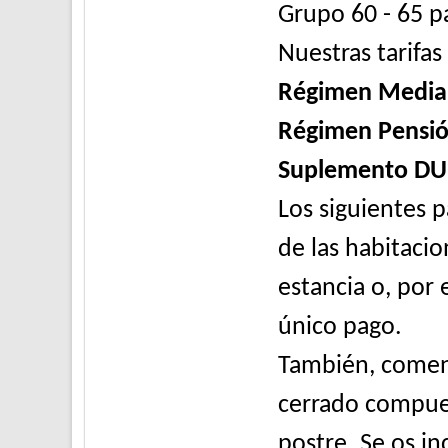
Grupo 60 - 65 
Nuestras tarifas
Régimen Media
Régimen Pensi
Suplemento DU
Los siguientes 
de las habitaci
estancia o, por 
único pago.
También, coment
cerrado compues
postre. Se os in