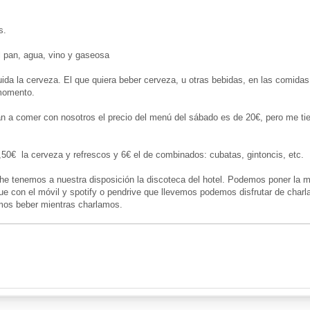
s.
l pan, agua, vino y gaseosa
da la cerveza. El que quiera beber cerveza, u otras bebidas, en las comidas,
 momento.
n a comer con nosotros el precio del menú del sábado es de 20€, pero me tien
,50€ la cerveza y refrescos y 6€ el de combinados: cubatas, gintoncis, etc.
he tenemos a nuestra disposición la discoteca del hotel. Podemos poner la
que con el móvil y spotify o pendrive que llevemos podemos disfrutar de charla
emos beber mientras charlamos.