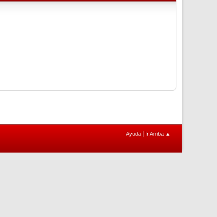
|
Ayuda
Ir Arriba ▲