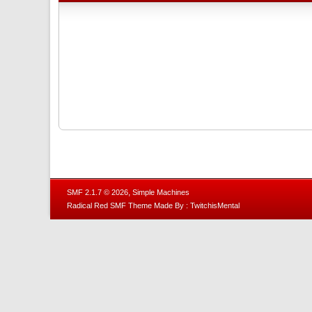
,
SMF 2.1.7 © 2026
Simple Machines
Radical Red SMF Theme Made By : TwitchisMental