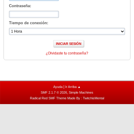
Contraseña:
Tiempo de conexión:
¿Olvidaste tu contraseña?
|
Ayuda
Ir Arriba ▲
,
SMF 2.1.7 © 2026
Simple Machines
Radical Red SMF Theme Made By : TwitchisMental