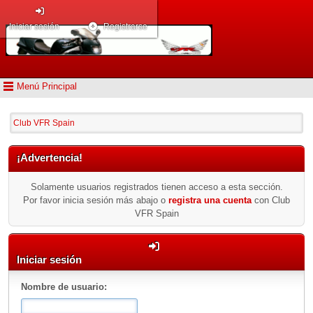
Iniciar sesión
Registrarse
Menú Principal
Club VFR Spain
¡Advertencia!
Solamente usuarios registrados tienen acceso a esta sección.
Por favor inicia sesión más abajo o
registra una cuenta
con Club
VFR Spain
Iniciar sesión
Nombre de usuario: