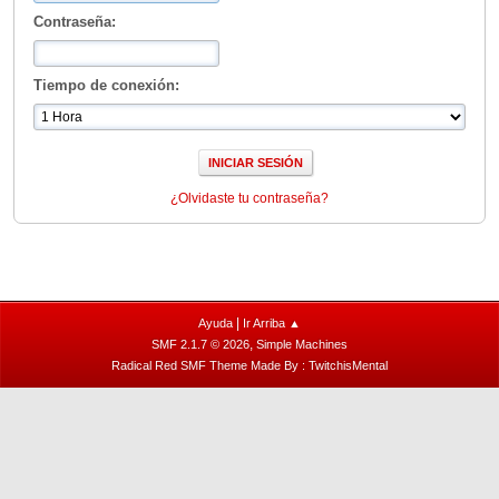
Contraseña:
Tiempo de conexión:
¿Olvidaste tu contraseña?
|
Ayuda
Ir Arriba ▲
,
SMF 2.1.7 © 2026
Simple Machines
Radical Red SMF Theme Made By : TwitchisMental