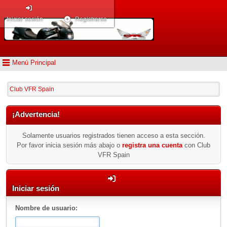
Iniciar sesión
Registrarse
Menú Principal
Club VFR Spain
¡Advertencia!
Solamente usuarios registrados tienen acceso a esta sección.
Por favor inicia sesión más abajo o
registra una cuenta
con Club
VFR Spain
Iniciar sesión
Nombre de usuario: