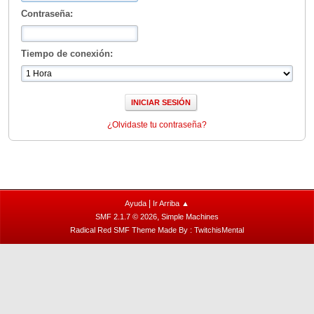
Contraseña:
Tiempo de conexión:
¿Olvidaste tu contraseña?
|
Ayuda
Ir Arriba ▲
,
SMF 2.1.7 © 2026
Simple Machines
Radical Red SMF Theme Made By : TwitchisMental