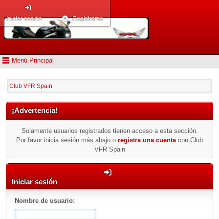
Iniciar sesión
Registrarse
Menú Principal
Club VFR Spain
¡Advertencia!
Solamente usuarios registrados tienen acceso a esta sección.
Por favor inicia sesión más abajo o
registra una cuenta
con Club
VFR Spain
Iniciar sesión
Nombre de usuario: