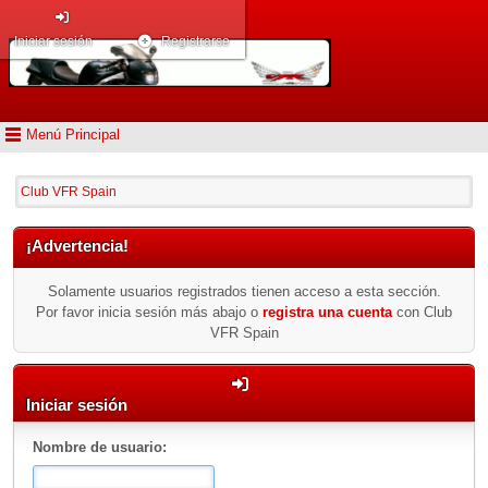
Iniciar sesión
Registrarse
Menú Principal
Club VFR Spain
¡Advertencia!
Solamente usuarios registrados tienen acceso a esta sección.
Por favor inicia sesión más abajo o
registra una cuenta
con Club
VFR Spain
Iniciar sesión
Nombre de usuario: