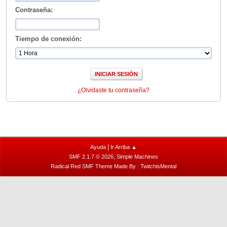
Contraseña:
Tiempo de conexión:
¿Olvidaste tu contraseña?
|
Ayuda
Ir Arriba ▲
,
SMF 2.1.7 © 2026
Simple Machines
Radical Red SMF Theme Made By : TwitchisMental