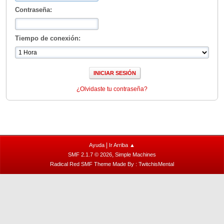
Contraseña:
Tiempo de conexión:
¿Olvidaste tu contraseña?
|
Ayuda
Ir Arriba ▲
,
SMF 2.1.7 © 2026
Simple Machines
Radical Red SMF Theme Made By : TwitchisMental