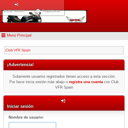
Iniciar sesión
Registrarse
Menú Principal
Club VFR Spain
¡Advertencia!
Solamente usuarios registrados tienen acceso a esta sección.
Por favor inicia sesión más abajo o
registra una cuenta
con Club
VFR Spain
Iniciar sesión
Nombre de usuario: