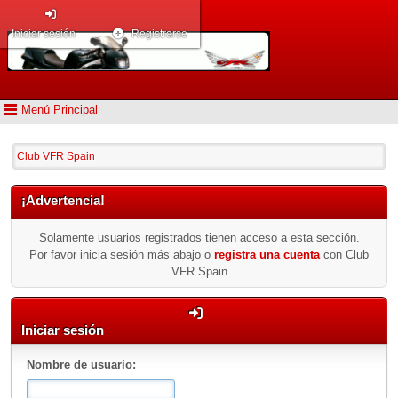
Iniciar sesión
Registrarse
Menú Principal
Club VFR Spain
¡Advertencia!
Solamente usuarios registrados tienen acceso a esta sección.
Por favor inicia sesión más abajo o
registra una cuenta
con Club
VFR Spain
Iniciar sesión
Nombre de usuario: