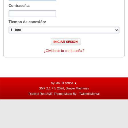
Contraseña:
Tiempo de conexión:
¿Olvidaste tu contraseña?
|
Ayuda
Ir Arriba ▲
,
SMF 2.1.7 © 2026
Simple Machines
Radical Red SMF Theme Made By : TwitchisMental