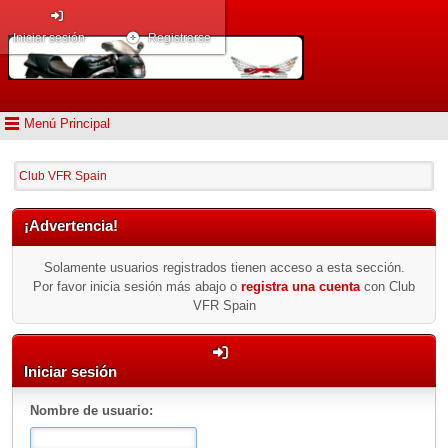
Iniciar sesión
Registrarse
Menú Principal
Club VFR Spain
¡Advertencia!
Solamente usuarios registrados tienen acceso a esta sección.
Por favor inicia sesión más abajo o
registra una cuenta
con Club
VFR Spain
Iniciar sesión
Nombre de usuario: