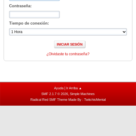
Contraseña:
Tiempo de conexión:
¿Olvidaste tu contraseña?
|
Ayuda
Ir Arriba ▲
,
SMF 2.1.7 © 2026
Simple Machines
Radical Red SMF Theme Made By : TwitchisMental