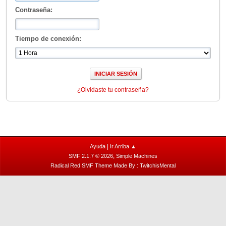
Contraseña:
Tiempo de conexión:
¿Olvidaste tu contraseña?
|
Ayuda
Ir Arriba ▲
,
SMF 2.1.7 © 2026
Simple Machines
Radical Red SMF Theme Made By : TwitchisMental