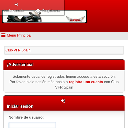
Iniciar sesión
Registrarse
Menú Principal
Club VFR Spain
¡Advertencia!
Solamente usuarios registrados tienen acceso a esta sección.
Por favor inicia sesión más abajo o
registra una cuenta
con Club
VFR Spain
Iniciar sesión
Nombre de usuario: