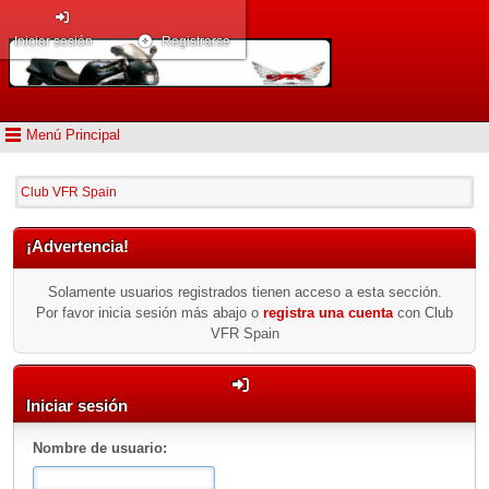
Iniciar sesión
Registrarse
Menú Principal
Club VFR Spain
¡Advertencia!
Solamente usuarios registrados tienen acceso a esta sección.
Por favor inicia sesión más abajo o
registra una cuenta
con Club
VFR Spain
Iniciar sesión
Nombre de usuario: