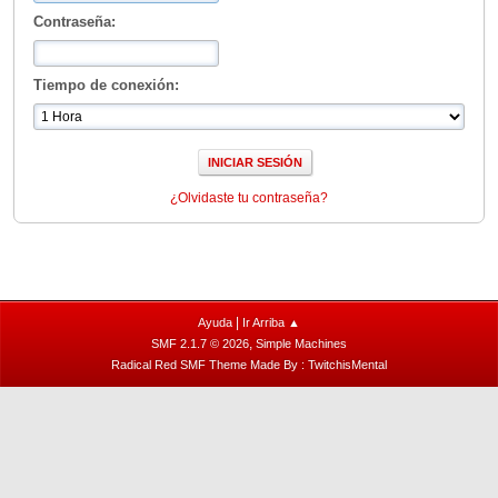
Contraseña:
Tiempo de conexión:
¿Olvidaste tu contraseña?
|
Ayuda
Ir Arriba ▲
,
SMF 2.1.7 © 2026
Simple Machines
Radical Red SMF Theme Made By : TwitchisMental