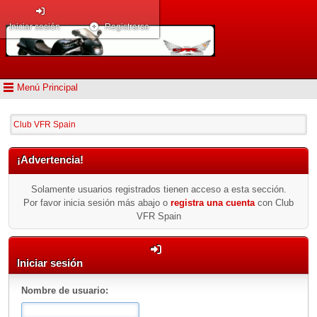
Iniciar sesión
Registrarse
Menú Principal
Club VFR Spain
¡Advertencia!
Solamente usuarios registrados tienen acceso a esta sección.
Por favor inicia sesión más abajo o
registra una cuenta
con Club
VFR Spain
Iniciar sesión
Nombre de usuario: