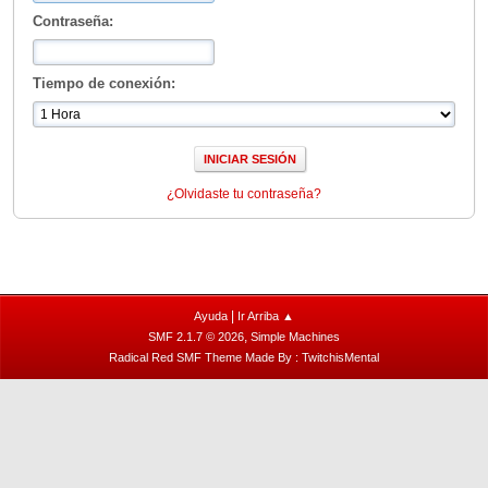
Contraseña:
Tiempo de conexión:
¿Olvidaste tu contraseña?
|
Ayuda
Ir Arriba ▲
,
SMF 2.1.7 © 2026
Simple Machines
Radical Red SMF Theme Made By : TwitchisMental