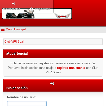
Iniciar sesión
Registrarse
Menú Principal
Club VFR Spain
¡Advertencia!
Solamente usuarios registrados tienen acceso a esta sección.
Por favor inicia sesión más abajo o
registra una cuenta
con Club
VFR Spain
Iniciar sesión
Nombre de usuario: