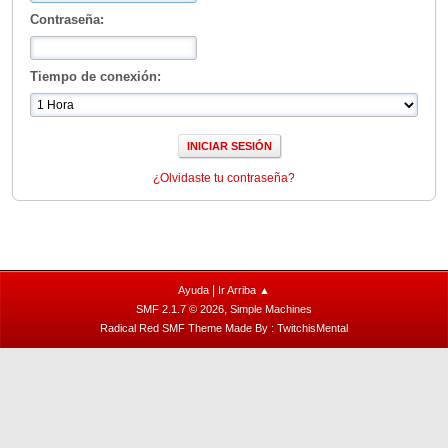
Contraseña:
Tiempo de conexión:
¿Olvidaste tu contraseña?
|
Ayuda
Ir Arriba ▲
,
SMF 2.1.7 © 2026
Simple Machines
Radical Red SMF Theme Made By : TwitchisMental