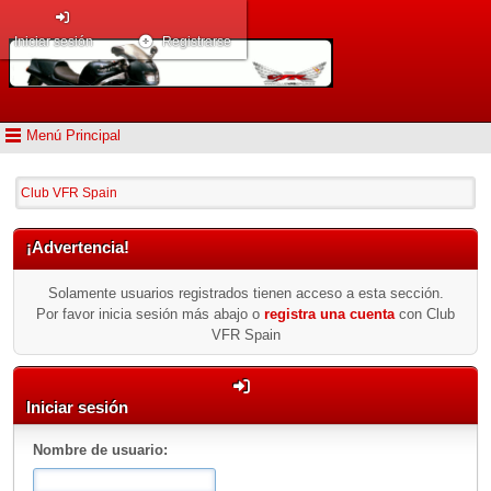
Iniciar sesión
Registrarse
Menú Principal
Club VFR Spain
¡Advertencia!
Solamente usuarios registrados tienen acceso a esta sección.
Por favor inicia sesión más abajo o
registra una cuenta
con Club
VFR Spain
Iniciar sesión
Nombre de usuario: