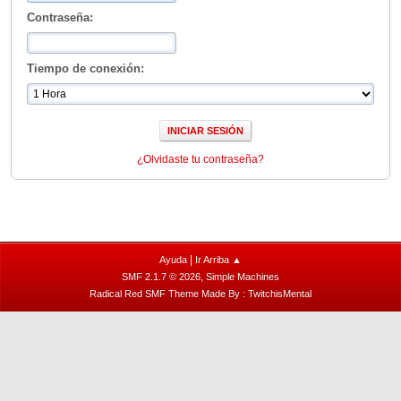
Contraseña:
Tiempo de conexión:
¿Olvidaste tu contraseña?
|
Ayuda
Ir Arriba ▲
,
SMF 2.1.7 © 2026
Simple Machines
Radical Red SMF Theme Made By : TwitchisMental