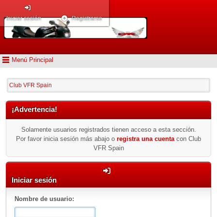
Iniciar sesión
Registrarse
Menú Principal
Club VFR Spain
¡Advertencia!
Solamente usuarios registrados tienen acceso a esta sección.
Por favor inicia sesión más abajo o
registra una cuenta
con Club
VFR Spain
Iniciar sesión
Nombre de usuario: