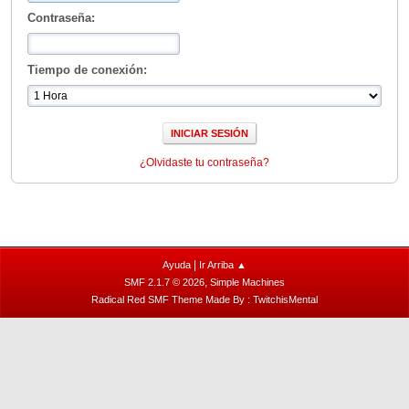
Contraseña:
Tiempo de conexión:
¿Olvidaste tu contraseña?
|
Ayuda
Ir Arriba ▲
,
SMF 2.1.7 © 2026
Simple Machines
Radical Red SMF Theme Made By : TwitchisMental