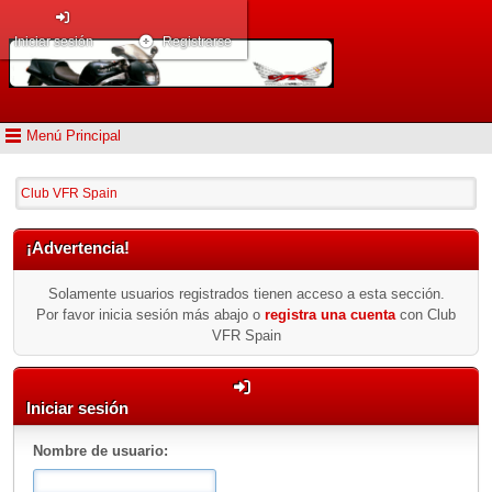
Iniciar sesión
Registrarse
Menú Principal
Club VFR Spain
¡Advertencia!
Solamente usuarios registrados tienen acceso a esta sección.
Por favor inicia sesión más abajo o
registra una cuenta
con Club
VFR Spain
Iniciar sesión
Nombre de usuario: