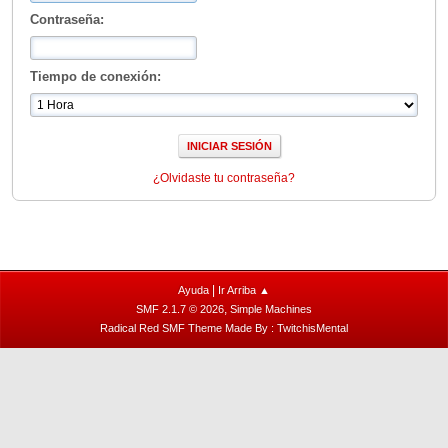
Contraseña:
Tiempo de conexión:
¿Olvidaste tu contraseña?
|
Ayuda
Ir Arriba ▲
,
SMF 2.1.7 © 2026
Simple Machines
Radical Red SMF Theme Made By : TwitchisMental