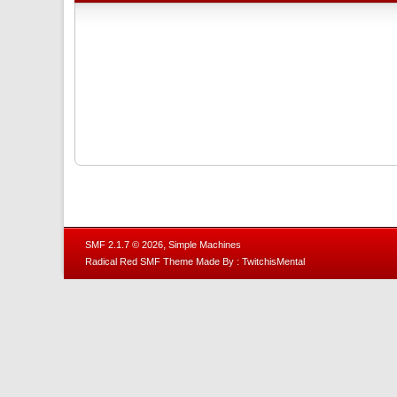
,
SMF 2.1.7 © 2026
Simple Machines
Radical Red SMF Theme Made By : TwitchisMental