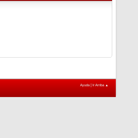
|
Ayuda
Ir Arriba ▲