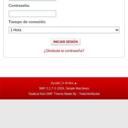
Contraseña:
Tiempo de conexión:
¿Olvidaste tu contraseña?
|
Ayuda
Ir Arriba ▲
,
SMF 2.1.7 © 2026
Simple Machines
Radical Red SMF Theme Made By : TwitchisMental