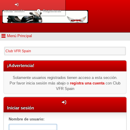
Iniciar sesión
Registrarse
Menú Principal
Club VFR Spain
¡Advertencia!
Solamente usuarios registrados tienen acceso a esta sección.
Por favor inicia sesión más abajo o
registra una cuenta
con Club
VFR Spain
Iniciar sesión
Nombre de usuario: