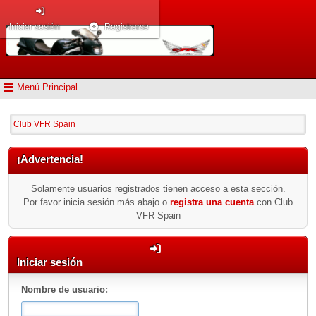
Iniciar sesión
Registrarse
Menú Principal
Club VFR Spain
¡Advertencia!
Solamente usuarios registrados tienen acceso a esta sección.
Por favor inicia sesión más abajo o
registra una cuenta
con Club
VFR Spain
Iniciar sesión
Nombre de usuario: