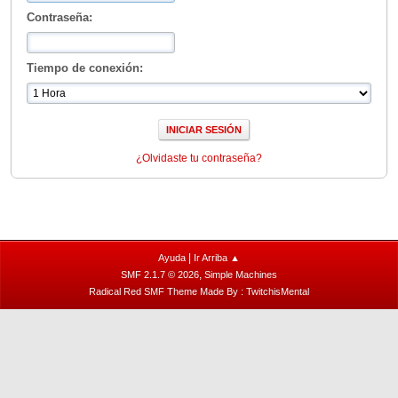
Contraseña:
Tiempo de conexión:
¿Olvidaste tu contraseña?
|
Ayuda
Ir Arriba ▲
,
SMF 2.1.7 © 2026
Simple Machines
Radical Red SMF Theme Made By : TwitchisMental