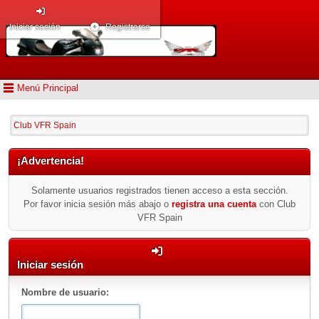
Iniciar sesión
Registrarse
Menú Principal
Club VFR Spain
¡Advertencia!
Solamente usuarios registrados tienen acceso a esta sección.
Por favor inicia sesión más abajo o
registra una cuenta
con Club
VFR Spain
Iniciar sesión
Nombre de usuario: