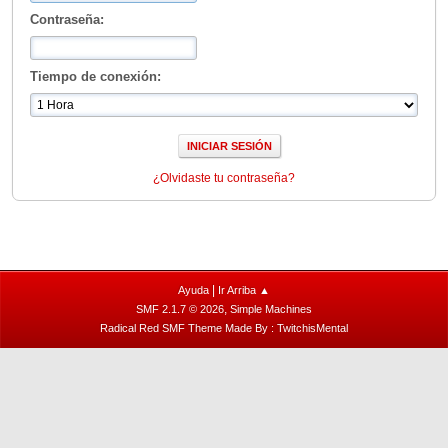
Contraseña:
Tiempo de conexión:
¿Olvidaste tu contraseña?
|
Ayuda
Ir Arriba ▲
,
SMF 2.1.7 © 2026
Simple Machines
Radical Red SMF Theme Made By : TwitchisMental