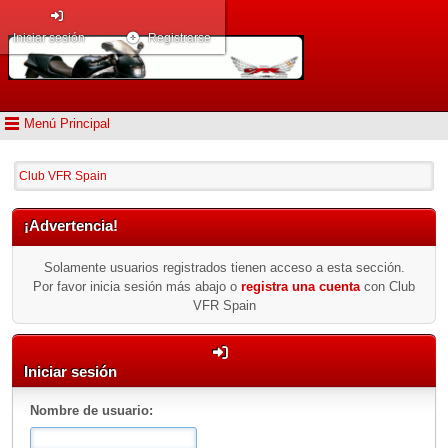
Iniciar sesión
Registrarse
Menú Principal
Club VFR Spain
¡Advertencia!
Solamente usuarios registrados tienen acceso a esta sección.
Por favor inicia sesión más abajo o
registra una cuenta
con Club
VFR Spain
Iniciar sesión
Nombre de usuario: