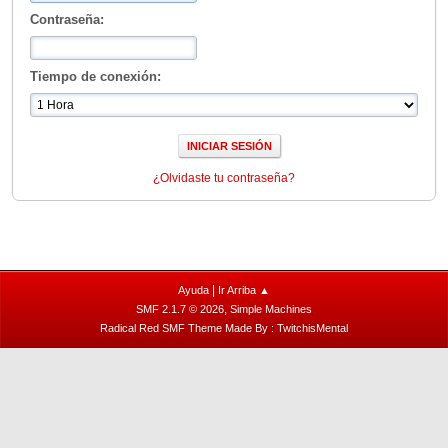
Contraseña:
Tiempo de conexión:
¿Olvidaste tu contraseña?
|
Ayuda
Ir Arriba ▲
,
SMF 2.1.7 © 2026
Simple Machines
Radical Red SMF Theme Made By : TwitchisMental