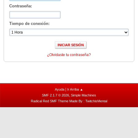
Contraseña:
Tiempo de conexión:
¿Olvidaste tu contraseña?
|
Ayuda
Ir Arriba ▲
,
SMF 2.1.7 © 2026
Simple Machines
Radical Red SMF Theme Made By : TwitchisMental