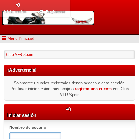
Iniciar sesión
Registrarse
Menú Principal
Club VFR Spain
¡Advertencia!
Solamente usuarios registrados tienen acceso a esta sección.
Por favor inicia sesión más abajo o
registra una cuenta
con Club
VFR Spain
Iniciar sesión
Nombre de usuario: