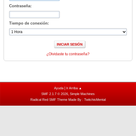
Contraseña:
Tiempo de conexión:
¿Olvidaste tu contraseña?
|
Ayuda
Ir Arriba ▲
,
SMF 2.1.7 © 2026
Simple Machines
Radical Red SMF Theme Made By : TwitchisMental