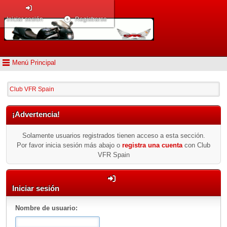
Iniciar sesión
Registrarse
Menú Principal
Club VFR Spain
¡Advertencia!
Solamente usuarios registrados tienen acceso a esta sección.
Por favor inicia sesión más abajo o
registra una cuenta
con Club
VFR Spain
Iniciar sesión
Nombre de usuario: