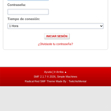
Contraseña:
Tiempo de conexión:
¿Olvidaste tu contraseña?
|
Ayuda
Ir Arriba ▲
,
SMF 2.1.7 © 2026
Simple Machines
Radical Red SMF Theme Made By : TwitchisMental