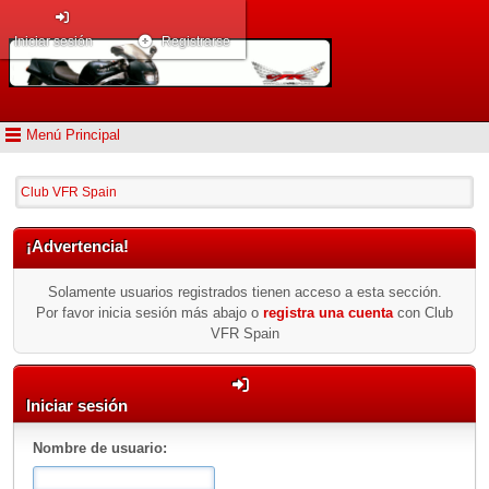
Iniciar sesión
Registrarse
Menú Principal
Club VFR Spain
¡Advertencia!
Solamente usuarios registrados tienen acceso a esta sección.
Por favor inicia sesión más abajo o
registra una cuenta
con Club
VFR Spain
Iniciar sesión
Nombre de usuario: