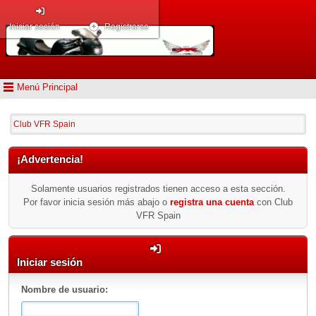
Iniciar sesión
Registrarse
Menú Principal
Club VFR Spain
¡Advertencia!
Solamente usuarios registrados tienen acceso a esta sección.
Por favor inicia sesión más abajo o
registra una cuenta
con Club
VFR Spain
Iniciar sesión
Nombre de usuario: