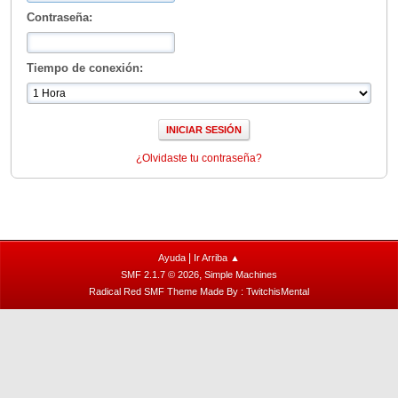
Contraseña:
Tiempo de conexión:
¿Olvidaste tu contraseña?
|
Ayuda
Ir Arriba ▲
,
SMF 2.1.7 © 2026
Simple Machines
Radical Red SMF Theme Made By : TwitchisMental