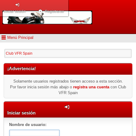
Iniciar sesión
Registrarse
Menú Principal
Club VFR Spain
¡Advertencia!
Solamente usuarios registrados tienen acceso a esta sección.
Por favor inicia sesión más abajo o
registra una cuenta
con Club
VFR Spain
Iniciar sesión
Nombre de usuario: