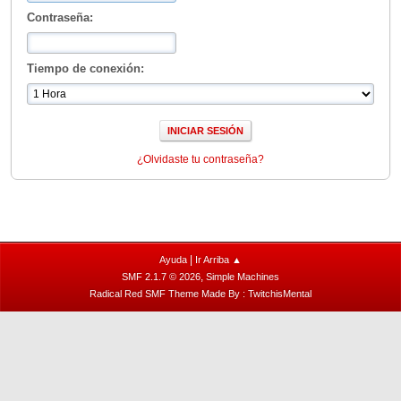
Contraseña:
Tiempo de conexión:
¿Olvidaste tu contraseña?
|
Ayuda
Ir Arriba ▲
,
SMF 2.1.7 © 2026
Simple Machines
Radical Red SMF Theme Made By : TwitchisMental