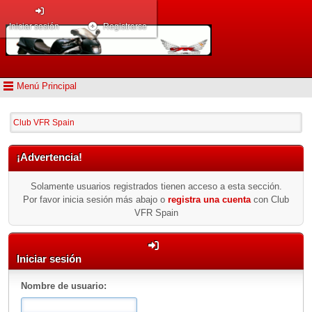
Iniciar sesión
Registrarse
Menú Principal
Club VFR Spain
¡Advertencia!
Solamente usuarios registrados tienen acceso a esta sección.
Por favor inicia sesión más abajo o
registra una cuenta
con Club
VFR Spain
Iniciar sesión
Nombre de usuario: