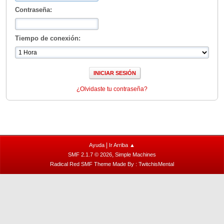
Contraseña:
Tiempo de conexión:
¿Olvidaste tu contraseña?
|
Ayuda
Ir Arriba ▲
,
SMF 2.1.7 © 2026
Simple Machines
Radical Red SMF Theme Made By : TwitchisMental