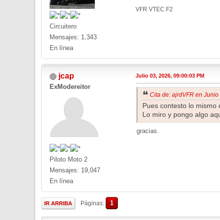
VFR VTEC F2
Circuitero
Mensajes: 1,343
En línea
jcap
Julio 03, 2026, 09:00:03 PM
ExModereitor
Cita de: ajrdVFR en Junio
Pues contesto lo mismo q
Lo miro y pongo algo aqu
gracias.
Piloto Moto 2
Mensajes: 19,047
En línea
1
Páginas
IR ARRIBA