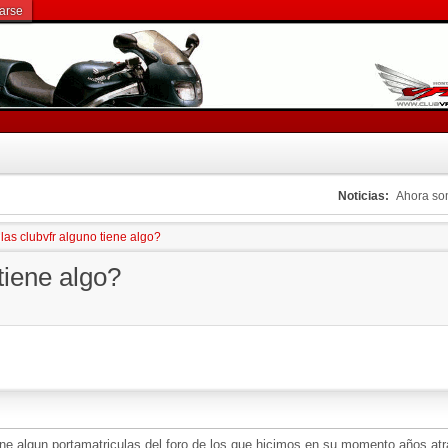
rarse
Noticias:
Ahora s
las clubvfr alguno tiene algo?
tiene algo?
ene algun portamatriculas del foro de los que hicimos en su momento años at