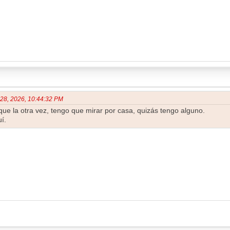
 28, 2026, 10:44:32 PM
ue la otra vez, tengo que mirar por casa, quizás tengo alguno.
í.