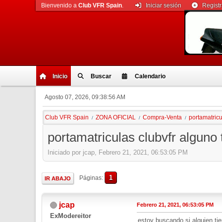
Bienvenido a
Club VFR Spain
.
Iniciar sesión
Regist
Inicio
Buscar
Calendario
Agosto 07, 2026, 09:38:56 AM
Club VFR Spain
ZONA OFICIAL
Compra-Venta
portamatricu
/
/
/
portamatriculas clubvfr alguno 
Iniciado por jcap, Febrero 21, 2021, 06:53:05 PM
1
Páginas
IR ABAJO
jcap
Febrero 21, 2021, 06:53:05 PM
ExModereitor
estoy buscando si alguien ti