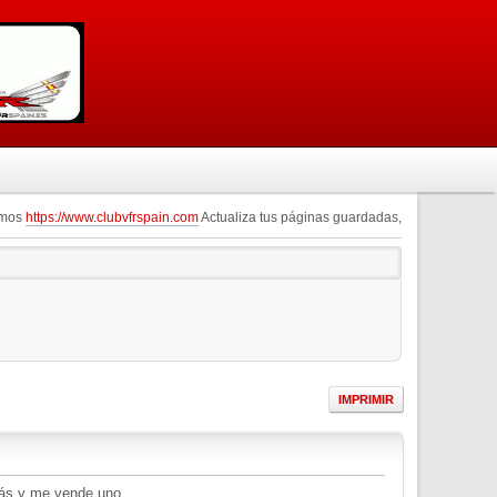
omos
https://www.clubvfrspain.com
Actualiza tus páginas guardadas,
IMPRIMIR
rás y me vende uno...