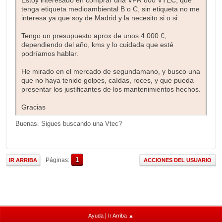
Estoy interesado en comprar una VFR 800 VTEC, que
tenga etiqueta medioambiental B o C, sin etiqueta no me
interesa ya que soy de Madrid y la necesito si o si.
Tengo un presupuesto aprox de unos 4.000 €,
dependiendo del año, kms y lo cuidada que esté
podríamos hablar.
He mirado en el mercado de segundamano, y busco una
que no haya tenido golpes, caídas, roces, y que pueda
presentar los justificantes de los mantenimientos hechos.
Gracias
Buenas. Sigues buscando una Vtec?
1
Páginas
IR ARRIBA
ACCIONES DEL USUARIO
|
Ayuda
Ir Arriba ▲