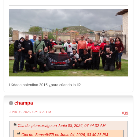
I Kdada palentina 2015 ¿para cúando la II?
champa
Junio 05, 2026, 02:13:29 PM
#39
Cita de: piensosvigo en Junio 05, 2026, 07:44:32 AM
Cita de: SenseiVFR en Junio 04, 2026, 03:40:26 PM