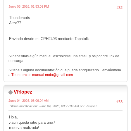
Junio 03, 2026, 01:53:09 PM
#32
Thundercats
Aitor??
Enviado desde mi CPH2493 mediante Tapatalk
Si necesitais algún manual, escribidme una email, y os pondré link de
descarga.
Si teneis alguna documentación que pueda enriquecerlo... enviádmela
a
Thundercats.manual.moto@gmail.com
Vfrlopez
Junio 04, 2026, 08:06:04 AM
#33
Ultima modificación
: Junio 04, 2026, 08:25:09 AM por Vfrlopez
Hola,
¿aun queda sitio para uno?
reserva realizada!