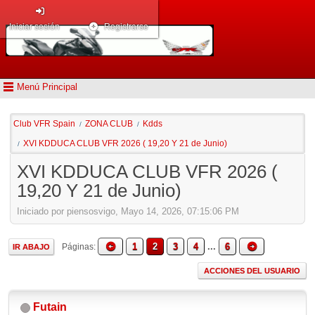
Iniciar sesión
Registrarse
Menú Principal
Club VFR Spain
ZONA CLUB
Kdds
/
/
XVI KDDUCA CLUB VFR 2026 ( 19,20 Y 21 de Junio)
/
XVI KDDUCA CLUB VFR 2026 (
19,20 Y 21 de Junio)
Iniciado por piensosvigo, Mayo 14, 2026, 07:15:06 PM
1
2
3
4
...
6
Páginas
IR ABAJO
ACCIONES DEL USUARIO
Futain