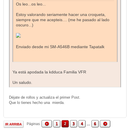
Os leo...os leo...
Estoy valorando seriamente hacer una croqueta,
siempre que me acepteis.... (me he pasado al lado
oscuro...)
Enviado desde mi SM-A546B mediante Tapatalk
Ya está apodada la kdduca Familia VFR
Un saludo.
Déjate de rollos y actualiza el primer Post.
Que lo tienes hecho una mierda.
1
2
3
4
...
6
Páginas
IR ARRIBA