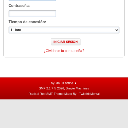
Contraseña:
Tiempo de conexión:
¿Olvidaste tu contraseña?
|
Ayuda
Ir Arriba ▲
,
SMF 2.1.7 © 2026
Simple Machines
Radical Red SMF Theme Made By : TwitchisMental