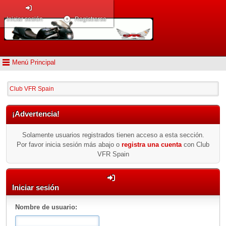
Iniciar sesión
Registrarse
Menú Principal
Club VFR Spain
¡Advertencia!
Solamente usuarios registrados tienen acceso a esta sección.
Por favor inicia sesión más abajo o
registra una cuenta
con Club
VFR Spain
Iniciar sesión
Nombre de usuario: