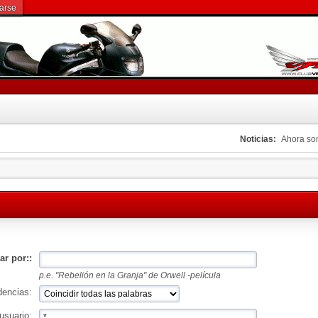
rarse
Noticias:
Ahora s
ar por::
p.e.
"Rebelión en la Granja" de Orwell -película
dencias:
usuario: