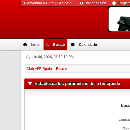
Bienvenido a
Club VFR Spain
.
Iniciar sesión
Regist
Inicio
Buscar
Calendario
Agosto 06, 2026, 06:19:10 PM
Club VFR Spain
Buscar
/
Establezca los parámetros de la búsqueda
Busc
Coinci
Por 