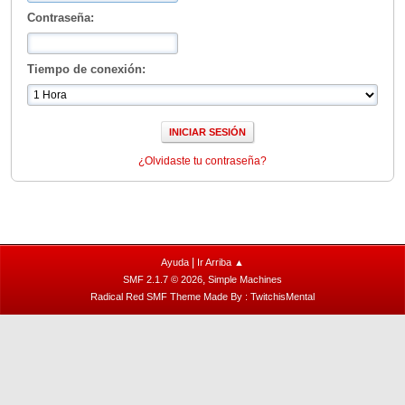
Contraseña:
Tiempo de conexión:
¿Olvidaste tu contraseña?
|
Ayuda
Ir Arriba ▲
,
SMF 2.1.7 © 2026
Simple Machines
Radical Red SMF Theme Made By : TwitchisMental