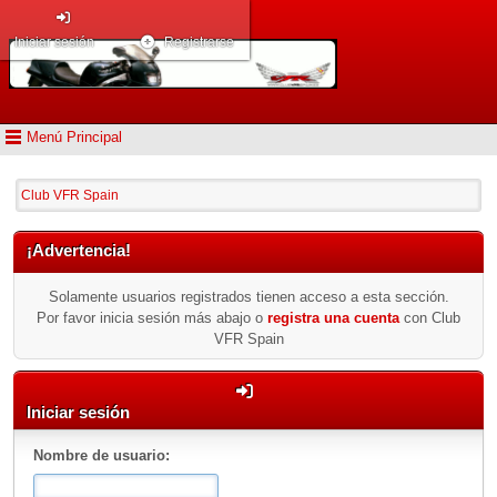
Iniciar sesión
Registrarse
Menú Principal
Club VFR Spain
¡Advertencia!
Solamente usuarios registrados tienen acceso a esta sección.
Por favor inicia sesión más abajo o
registra una cuenta
con Club
VFR Spain
Iniciar sesión
Nombre de usuario: