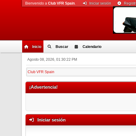
Bienvenido a
Club VFR Spain
.
Iniciar sesión
Regist
Inicio
Buscar
Calendario
Agosto 08, 2026, 01:30:22 PM
Club VFR Spain
¡Advertencia!
Iniciar sesión