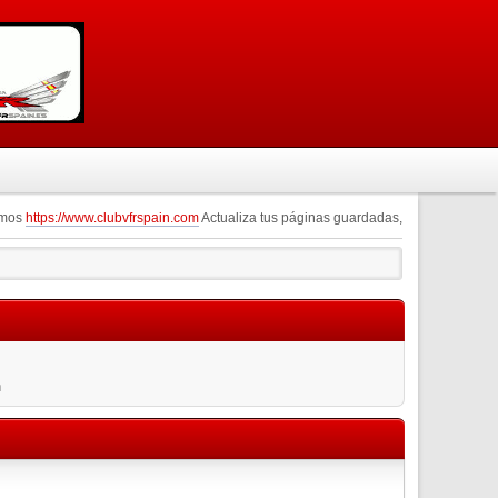
omos
https://www.clubvfrspain.com
Actualiza tus páginas guardadas,
n