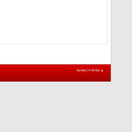
|
Ayuda
Ir Arriba ▲