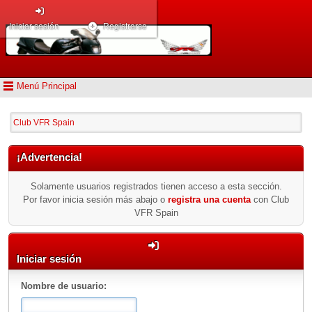
Iniciar sesión
Registrarse
Menú Principal
Club VFR Spain
¡Advertencia!
Solamente usuarios registrados tienen acceso a esta sección.
Por favor inicia sesión más abajo o
registra una cuenta
con Club
VFR Spain
Iniciar sesión
Nombre de usuario: