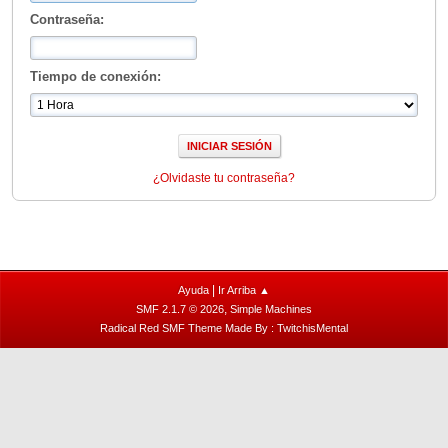
Contraseña:
Tiempo de conexión:
¿Olvidaste tu contraseña?
|
Ayuda
Ir Arriba ▲
,
SMF 2.1.7 © 2026
Simple Machines
Radical Red SMF Theme Made By : TwitchisMental