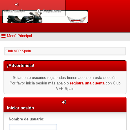
Iniciar sesión
Registrarse
Menú Principal
Club VFR Spain
¡Advertencia!
Solamente usuarios registrados tienen acceso a esta sección.
Por favor inicia sesión más abajo o
registra una cuenta
con Club
VFR Spain
Iniciar sesión
Nombre de usuario: