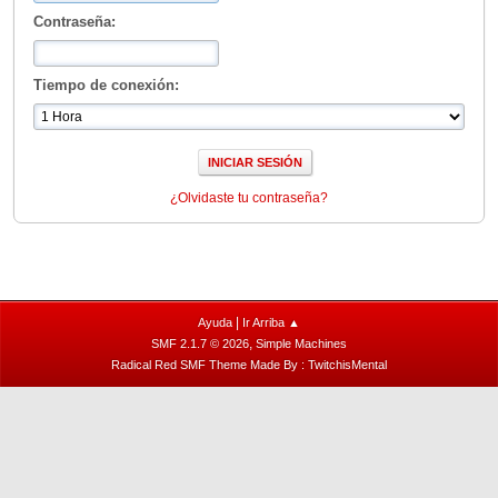
Contraseña:
Tiempo de conexión:
¿Olvidaste tu contraseña?
|
Ayuda
Ir Arriba ▲
,
SMF 2.1.7 © 2026
Simple Machines
Radical Red SMF Theme Made By : TwitchisMental