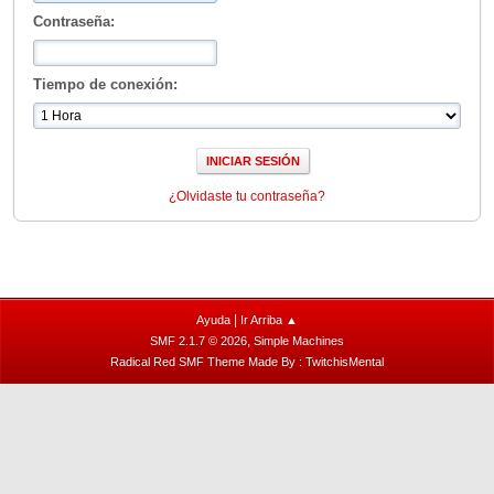
Contraseña:
Tiempo de conexión:
¿Olvidaste tu contraseña?
|
Ayuda
Ir Arriba ▲
,
SMF 2.1.7 © 2026
Simple Machines
Radical Red SMF Theme Made By : TwitchisMental