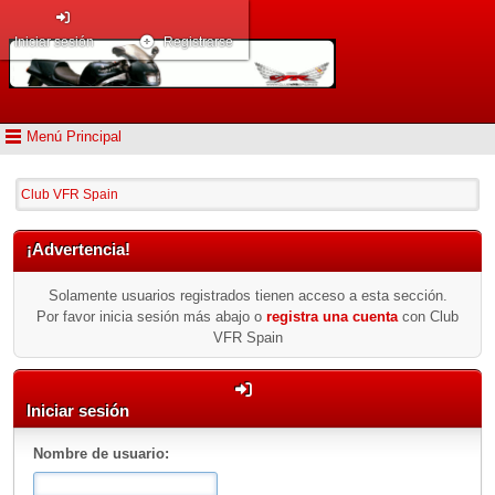
Iniciar sesión
Registrarse
Menú Principal
Club VFR Spain
¡Advertencia!
Solamente usuarios registrados tienen acceso a esta sección.
Por favor inicia sesión más abajo o
registra una cuenta
con Club
VFR Spain
Iniciar sesión
Nombre de usuario: