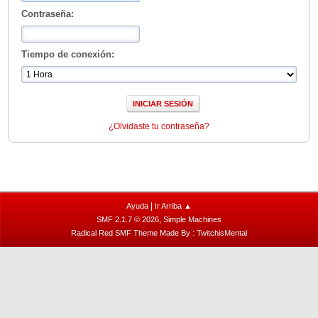
Contraseña:
Tiempo de conexión:
¿Olvidaste tu contraseña?
|
Ayuda
Ir Arriba ▲
,
SMF 2.1.7 © 2026
Simple Machines
Radical Red SMF Theme Made By : TwitchisMental