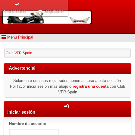
Iniciar sesión
Registrarse
Menú Principal
Club VFR Spain
¡Advertencia!
Solamente usuarios registrados tienen acceso a esta sección.
Por favor inicia sesión más abajo o
registra una cuenta
con Club
VFR Spain
Iniciar sesión
Nombre de usuario: