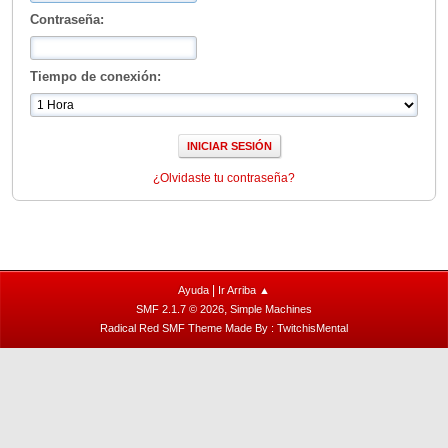
Contraseña:
Tiempo de conexión:
¿Olvidaste tu contraseña?
|
Ayuda
Ir Arriba ▲
,
SMF 2.1.7 © 2026
Simple Machines
Radical Red SMF Theme Made By : TwitchisMental