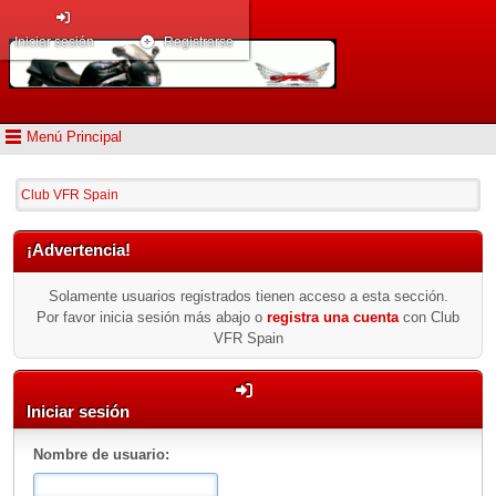
Iniciar sesión
Registrarse
Menú Principal
Club VFR Spain
¡Advertencia!
Solamente usuarios registrados tienen acceso a esta sección.
Por favor inicia sesión más abajo o
registra una cuenta
con Club
VFR Spain
Iniciar sesión
Nombre de usuario: