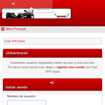
Iniciar sesión
Registrarse
Menú Principal
Club VFR Spain
¡Advertencia!
Solamente usuarios registrados tienen acceso a esta sección.
Por favor inicia sesión más abajo o
registra una cuenta
con Club
VFR Spain
Iniciar sesión
Nombre de usuario: