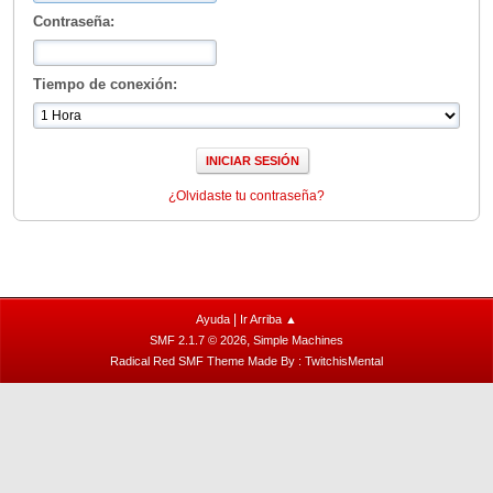
Contraseña:
Tiempo de conexión:
¿Olvidaste tu contraseña?
|
Ayuda
Ir Arriba ▲
,
SMF 2.1.7 © 2026
Simple Machines
Radical Red SMF Theme Made By : TwitchisMental