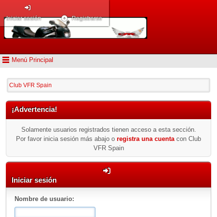
Iniciar sesión
Registrarse
Menú Principal
Club VFR Spain
¡Advertencia!
Solamente usuarios registrados tienen acceso a esta sección.
Por favor inicia sesión más abajo o
registra una cuenta
con Club
VFR Spain
Iniciar sesión
Nombre de usuario: