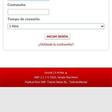
Contraseña:
Tiempo de conexión:
¿Olvidaste tu contraseña?
|
Ayuda
Ir Arriba ▲
,
SMF 2.1.7 © 2026
Simple Machines
Radical Red SMF Theme Made By : TwitchisMental