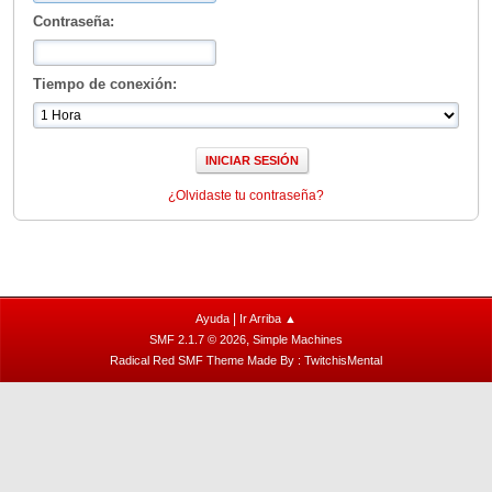
Contraseña:
Tiempo de conexión:
¿Olvidaste tu contraseña?
|
Ayuda
Ir Arriba ▲
,
SMF 2.1.7 © 2026
Simple Machines
Radical Red SMF Theme Made By : TwitchisMental