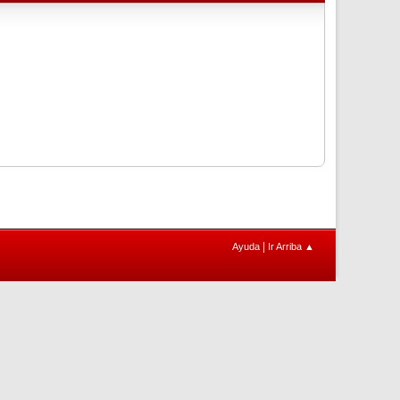
|
Ayuda
Ir Arriba ▲