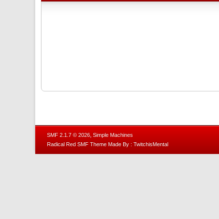
,
SMF 2.1.7 © 2026
Simple Machines
Radical Red SMF Theme Made By : TwitchisMental