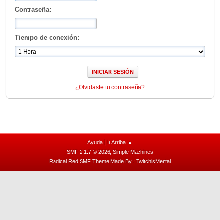
Contraseña:
Tiempo de conexión:
¿Olvidaste tu contraseña?
|
Ayuda
Ir Arriba ▲
,
SMF 2.1.7 © 2026
Simple Machines
Radical Red SMF Theme Made By : TwitchisMental