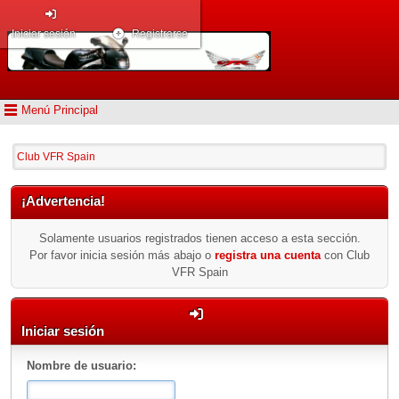
Iniciar sesión
Registrarse
Menú Principal
Club VFR Spain
¡Advertencia!
Solamente usuarios registrados tienen acceso a esta sección.
Por favor inicia sesión más abajo o
registra una cuenta
con Club
VFR Spain
Iniciar sesión
Nombre de usuario: