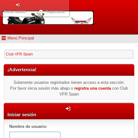
Iniciar sesión
Registrarse
Menú Principal
Club VFR Spain
¡Advertencia!
Solamente usuarios registrados tienen acceso a esta sección.
Por favor inicia sesión más abajo o
registra una cuenta
con Club
VFR Spain
Iniciar sesión
Nombre de usuario: