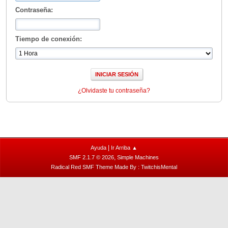
Contraseña:
Tiempo de conexión:
¿Olvidaste tu contraseña?
|
Ayuda
Ir Arriba ▲
,
SMF 2.1.7 © 2026
Simple Machines
Radical Red SMF Theme Made By : TwitchisMental