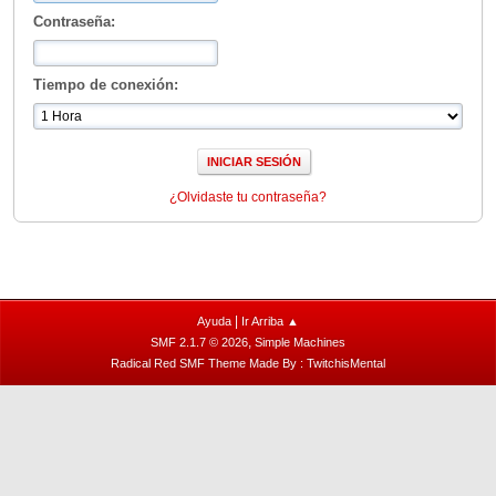
Contraseña:
Tiempo de conexión:
¿Olvidaste tu contraseña?
|
Ayuda
Ir Arriba ▲
,
SMF 2.1.7 © 2026
Simple Machines
Radical Red SMF Theme Made By : TwitchisMental