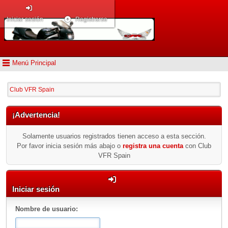
Iniciar sesión
Registrarse
Menú Principal
Club VFR Spain
¡Advertencia!
Solamente usuarios registrados tienen acceso a esta sección.
Por favor inicia sesión más abajo o
registra una cuenta
con Club
VFR Spain
Iniciar sesión
Nombre de usuario: