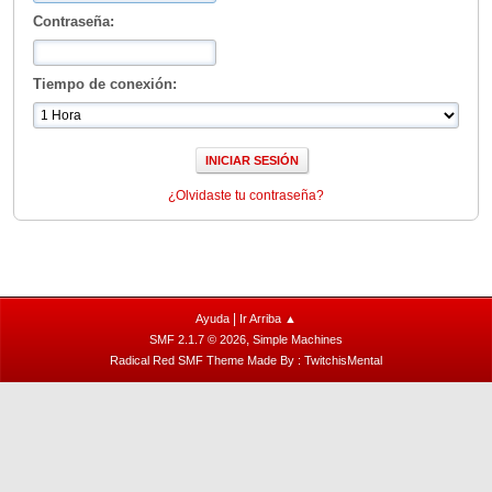
Contraseña:
Tiempo de conexión:
¿Olvidaste tu contraseña?
|
Ayuda
Ir Arriba ▲
,
SMF 2.1.7 © 2026
Simple Machines
Radical Red SMF Theme Made By : TwitchisMental