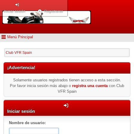
Iniciar sesión
Registrarse
Menú Principal
Club VFR Spain
¡Advertencia!
Solamente usuarios registrados tienen acceso a esta sección.
Por favor inicia sesión más abajo o
registra una cuenta
con Club
VFR Spain
Iniciar sesión
Nombre de usuario: